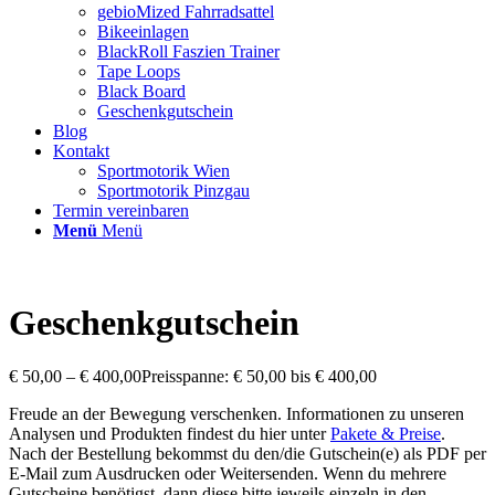
gebioMized Fahrradsattel
Bikeeinlagen
BlackRoll Faszien Trainer
Tape Loops
Black Board
Geschenkgutschein
Blog
Kontakt
Sportmotorik Wien
Sportmotorik Pinzgau
Termin vereinbaren
Menü
Menü
Geschenkgutschein
€
50,00
–
€
400,00
Preisspanne: € 50,00 bis € 400,00
Freude an der Bewegung verschenken. Informationen zu unseren
Analysen und Produkten findest du hier unter
Pakete & Preise
.
Nach der Bestellung bekommst du den/die Gutschein(e) als PDF per
E-Mail zum Ausdrucken oder Weitersenden. Wenn du mehrere
Gutscheine benötigst, dann diese bitte jeweils einzeln in den